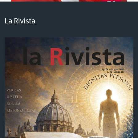
21
LUG
La Rivista
FONTE: FIAMMETTA BENETTON
ISTITUZIONALI
Dazi USA, una misura
protezionistica che “apre a
nuove opportunità”
CONTINUA A LEGGERE
1
…
3
4
5
6
7
…
13