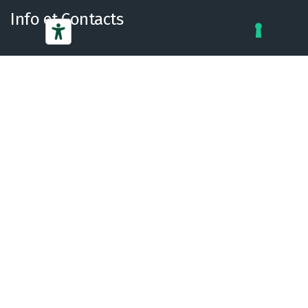
Info et Contacts
SIÈGE ZURICH
+41 (0)44 289 23 23
info@ccis.ch
SIÈGE GENÈVE
+41 (0)22 906 85 95
infogva@ccis.ch
SIÈGE LUGANO
+41 (0)91 924 02 32
infoti@ccis.ch