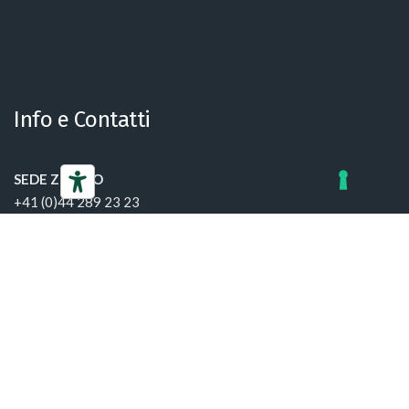
Info e Contatti
SEDE ZURIGO
+41 (0)44 289 23 23
info@ccis.ch
SEDE GINEVRA
+41 (0)22 906 85 95
infogva@ccis.ch
SEDE LUGANO
+41 (0)91 924 02 32
infoti@ccis.ch