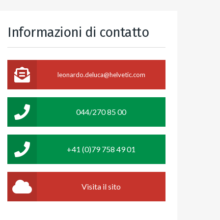
Informazioni di contatto
leonardo.deluca@helvetic.com
044/270 85 00
+41 (0)79 758 49 01
Visita il sito