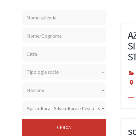
A
S
S
Tipologia socio
Nazione
Agricoltura - Silvicoltura e Pesca
×
so