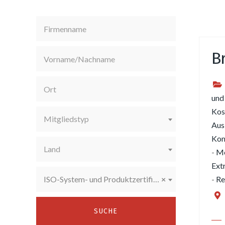
B
und
Kos
Mitgliedstyp
Aus
Kom
Land
-
Me
Extr
ISO-System- und Produktzertifizierungen
×
-
Re