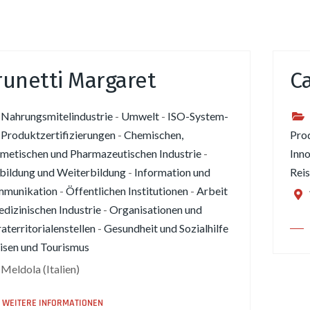
runetti Margaret
Ca
Nahrungsmitelindustrie
-
Umwelt
-
ISO-System-
 Produktzertifizierungen
-
Chemischen,
Prod
metischen und Pharmazeutischen Industrie
-
Inno
bildung und Weiterbildung
-
Information und
Rei
munikation
-
Öffentlichen Institutionen
-
Arbeit
dizinischen Industrie
-
Organisationen und
aterritorialenstellen
-
Gesundheit und Sozialhilfe
isen und Tourismus
Meldola (Italien)
WEITERE INFORMATIONEN