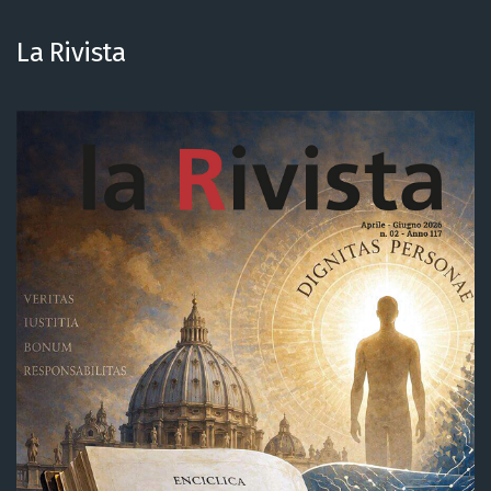
La Rivista
04
SEP.
QUELLE: UFFICIO STAMPA
MECHANIK
InBuyer Mechanical
Subcontracting
LESEN SIE WEITER