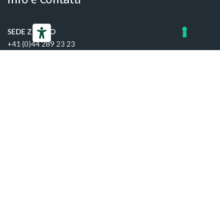
SEDE ZURIGO
+41 (0)44 289 23 23
info@ccis.ch
SEDE GINEVRA
+41 (0)22 906 85 95
infogva@ccis.ch
SEDE LUGANO
+41 (0)91 924 02 32
infoti@ccis.ch