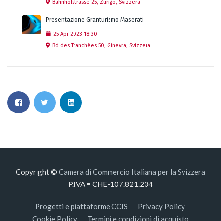
Bahnhofstrasse 25, Zurigo, Svizzera
Presentazione Granturismo Maserati
25
Apr
2023
18:30
Bd des Tranchées 50, Ginevra, Svizzera
Copyright ©
Camera di Commercio Italiana per la Svizzera
P.IVA = CHE-107.821.234
Progetti e piattaforme CCIS
Privacy Policy
Cookie Policy
Termini e condizioni di acquisto