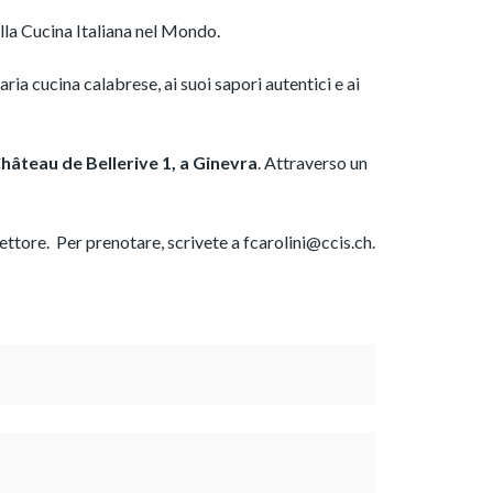
lla Cucina Italiana nel Mondo.
ria cucina calabrese, ai suoi sapori autentici e ai
hâteau de Bellerive 1, a Ginevra
. Attraverso un
settore. Per prenotare, scrivete a
fcarolini@ccis.ch
.