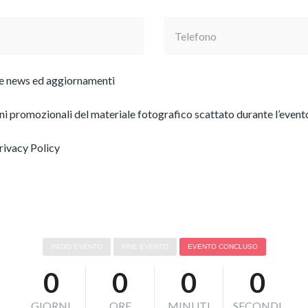
ere news ed aggiornamenti
ini promozionali del materiale fotografico scattato durante l’event
rivacy Policy
INIZIO EVENTO
FINE EVENTO
EVENTO CONCLUSO
0
0
0
0
GIORNI
ORE
MINUTI
SECONDI