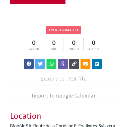
Alternative:
EVENTO CONCLUSO
0
0
0
0
GIORNI
ORE
MINUTI
SECONDI
Export to .ICS file
Import to Google Calendar
Location
Biopôle SA, Route de la Corniche 8, Epalinges, Svizzera