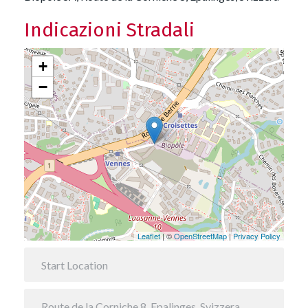
Indicazioni Stradali
+
−
Leaflet
| ©
OpenStreetMap
|
Privacy Policy