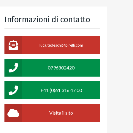
Informazioni di contatto
luca.tedeschi@pirelli.com
0796802420
+41 (0)61 316 47 00
Visita il sito