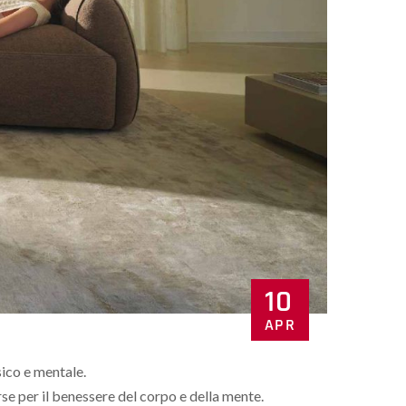
10
APR
sico e mentale.
se per il benessere del corpo e della mente.