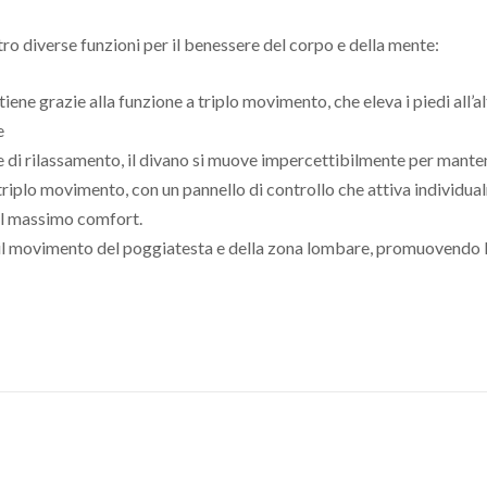
o diverse funzioni per il benessere del corpo e della mente:
ttiene grazie alla funzione a triplo movimento, che eleva i piedi all’
e
e di rilassamento, il divano si muove impercettibilmente per manten
 triplo movimento, con un pannello di controllo che attiva individ
 il massimo comfort.
 il movimento del poggiatesta e della zona lombare, promuovendo la