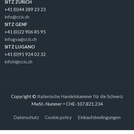
SITZ ZÜRICH
+41 (0)44 289 23 23
info@ccis.ch
SITZ GENF
+41 (0)22 906 85 95
infogva@ccis.ch
SITZ LUGANO
+41 (0)91 924 02 32
infoti@ccis.ch
Copyright ©
Italienische Handelskammer für die Schweiz
MwSt.-Nummer = CHE-107.821.234
Datenschutz
Cookie policy
Einkaufsbedingungen