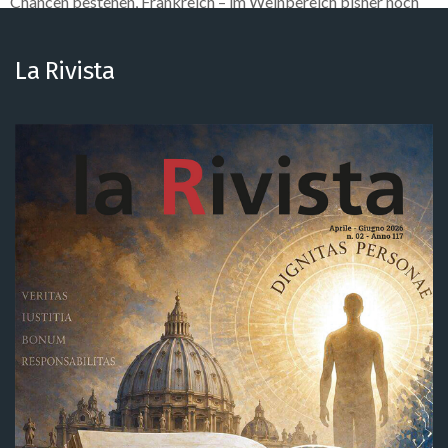
Chancen bestehen, Frankreich – im Weinbereich bisher noch
ungeschlagen – zu überholen.
La Rivista
Auch der Export von Metallen, Maschinen, Schiffen und
Medikamenten sowie die Kybernetik entwickelt sich sehr
positiv.
Die innovative Produktionsfähigkeit Italiens liegt auch in
seiner industriellen Zusammensetzung aus ausgezeichneten
und vielfältigen kleinen und mittleren Unternehmen sowie in
den gezielten Investitionen, die ständig versuchen, den Puls der
Zeit zu treffen.