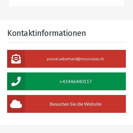
Kontaktinformationen
pascal.aeberhard@msccruises.ch
+41446440117
Besuchen Sie die Website