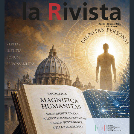
QUELLE: FIAMMETTA BENETTON
EVENTS
,
INNOVATION
Zweite Ausgabe des Italia Tech
Forum
LESEN SIE WEITER
1
2
3
4